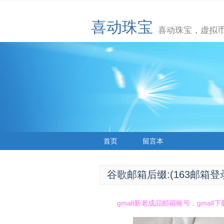
喜动珠宝
喜动珠宝，虚拟币
首页
留言本
谷歌邮箱后缀:(163邮箱登
gmall新老成品邮箱账号，gmal