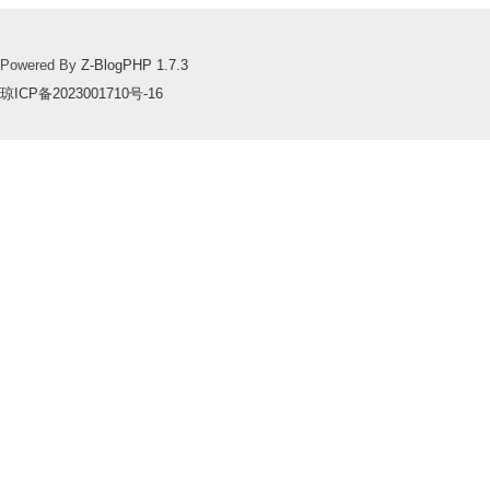
Powered By
Z-BlogPHP 1.7.3
琼ICP备2023001710号-16